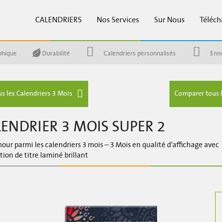
CALENDRIERS
Nos Services
Sur Nous
Téléc
phique
Durabilité
Calendriers personnalisés
Enn
us les Calendriers 3 Mois
Comparer tous l
ENDRIER 3 MOIS SUPER 2
our parmi les calendriers 3 mois – 3 Mois en qualité d’affichage avec
ation de titre laminé brillant