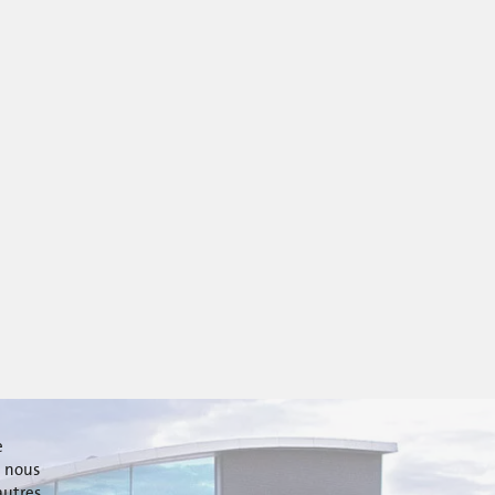
e
i nous
autres