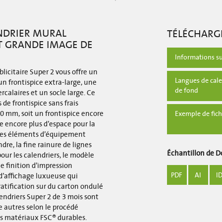
ENDRIER MURAL
TÉLÉCHARG
T GRANDE IMAGE DE
Informations su
blicitaire Super 2 vous offre un
Langues de cale
un frontispice extra-large, une
de fond
ercalaires et un socle large. Ce
de frontispice sans frais
0 mm, soit un frontispice encore
Exemple de fich
 encore plus d’espace pour la
 des éléments d’équipement
dre, la fine rainure de lignes
Échantillon de 
pour les calendriers, le modèle
ne finition d’impression
PDF
AI
I
 d’affichage luxueuse qui
atification sur du carton ondulé
endriers Super 2 de 3 mois sont
re autres selon le procédé
es matériaux FSC® durables.