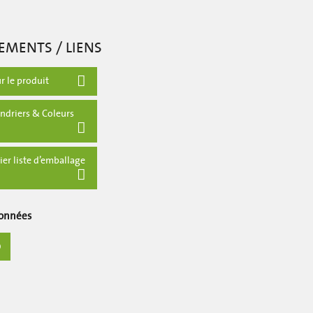
EMENTS / LIENS
r le produit
ndriers & Coleurs
ier liste d’emballage
Données
D