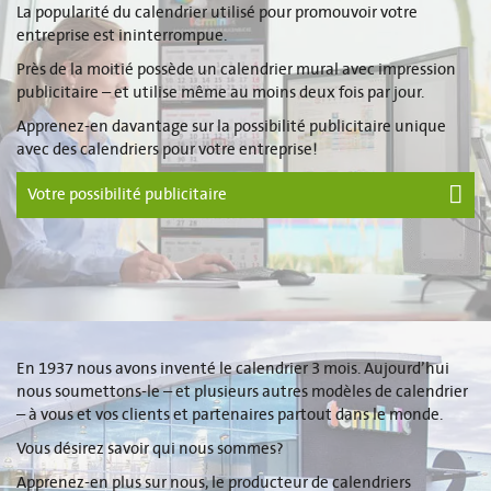
La popularité du calendrier utilisé pour promouvoir votre
entreprise est ininterrompue.
Près de la moitié possède un calendrier mural avec impression
publicitaire – et utilise même au moins deux fois par jour.
Apprenez-en davantage sur la possibilité publicitaire unique
avec des calendriers pour votre entreprise!
Votre possibilité publicitaire
En 1937 nous avons inventé le calendrier 3 mois. Aujourd’hui
nous soumettons-le – et plusieurs autres modèles de calendrier
– à vous et vos clients et partenaires partout dans le monde.
Vous désirez savoir qui nous sommes?
Apprenez-en plus sur nous, le producteur de calendriers