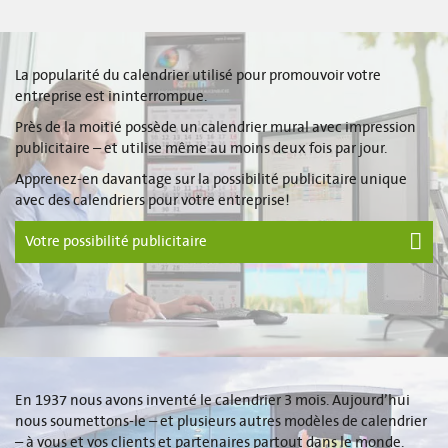
La popularité du calendrier utilisé pour promouvoir votre
entreprise est ininterrompue.
Près de la moitié possède un calendrier mural avec impression
publicitaire – et utilise même au moins deux fois par jour.
Apprenez-en davantage sur la possibilité publicitaire unique
avec des calendriers pour votre entreprise!
Votre possibilité publicitaire
En 1937 nous avons inventé le calendrier 3 mois. Aujourd’hui
nous soumettons-le – et plusieurs autres modèles de calendrier
– à vous et vos clients et partenaires partout dans le monde.